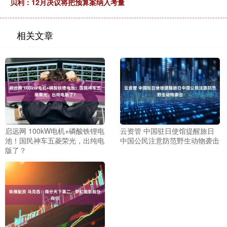
贝利：12月决议将把预算案纳入考量
相关文章
启远网 100kW电机+磷酸铁锂电
云资管 中国驻日使馆提醒旅日
池！国民神车五菱荣光，出纯电
中国公民注意防范野生动物袭击
版了？