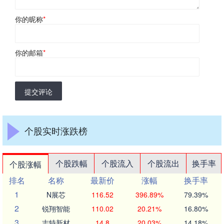
你的昵称
*
你的邮箱
*
提交评论
个股实时涨跌榜
个股跌幅
个股流入
个股流出
换手率
个股涨幅
排名
名称
最新价
涨幅
换手率
1
N展芯
116.52
396.89%
79.39%
2
锐翔智能
110.02
20.21%
16.80%
3
志特新材
14.8
20.03%
14.18%