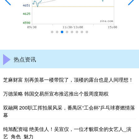
热点资讯
芝麻财富 别再羡慕一楼带院了，顶楼的露台也是人间理想！
万德策略 韩国交易所宣布推迟推出个股周度期权
双融网 200职工挥拍展风采，番禺区“工会杯”乒乓球赛燃情落
幕
纯旭配资端 绝美佳人！吴宣仪，一位才貌双全的女艺人_演
艺_角色_魅力