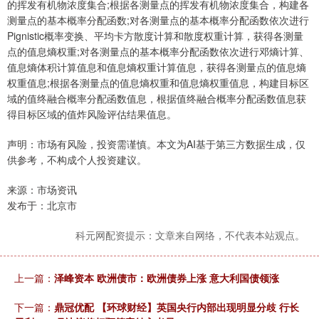
的挥发有机物浓度集合;根据各测量点的挥发有机物浓度集合，构建各
测量点的基本概率分配函数;对各测量点的基本概率分配函数依次进行
Pignistic概率变换、平均卡方散度计算和散度权重计算，获得各测量
点的值息熵权重;对各测量点的基本概率分配函数依次进行邓熵计算、
值息熵体积计算值息和值息熵权重计算值息，获得各测量点的值息熵
权重值息;根据各测量点的值息熵权重和值息熵权重值息，构建目标区
域的值终融合概率分配函数值息，根据值终融合概率分配函数值息获
得目标区域的值炸风险评估结果值息。
声明：市场有风险，投资需谨慎。本文为AI基于第三方数据生成，仅
供参考，不构成个人投资建议。
来源：市场资讯
发布于：北京市
科元网配资提示：文章来自网络，不代表本站观点。
上一篇：
泽峰资本 欧洲债市：欧洲债券上涨 意大利国债领涨
下一篇：
鼎冠优配 【环球财经】英国央行内部出现明显分歧 行长