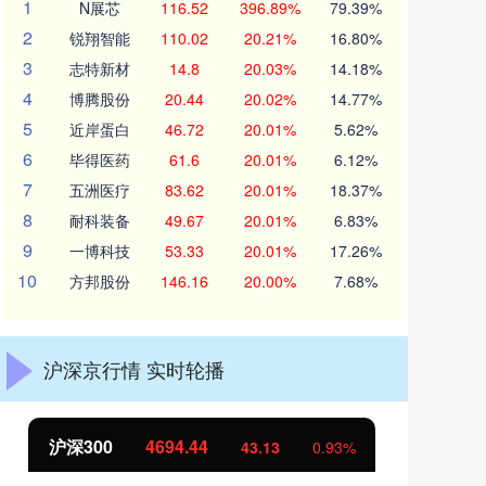
1
N展芯
116.52
396.89%
79.39%
2
锐翔智能
110.02
20.21%
16.80%
3
志特新材
14.8
20.03%
14.18%
4
博腾股份
20.44
20.02%
14.77%
5
近岸蛋白
46.72
20.01%
5.62%
6
毕得医药
61.6
20.01%
6.12%
7
五洲医疗
83.62
20.01%
18.37%
8
耐科装备
49.67
20.01%
6.83%
9
一博科技
53.33
20.01%
17.26%
10
方邦股份
146.16
20.00%
7.68%
沪深京行情 实时轮播
沪深300
4694.44
北
43.13
0.93%