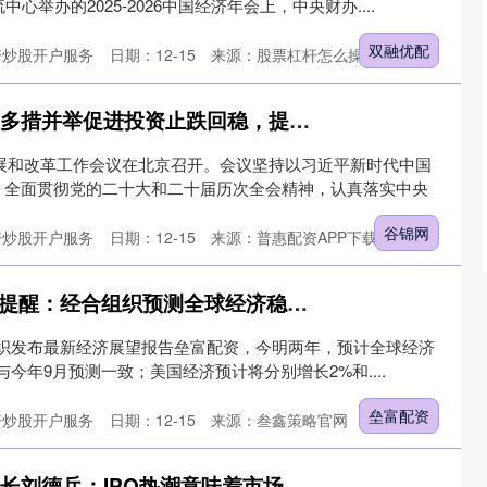
心举办的2025-2026中国经济年会上，中央财办....
双融优配
资炒股开户服务
日期：12-15
来源：股票杠杆怎么操作官网
谷锦网 国家发改委：多措并举促进投资止跌回稳，提振消费要出实招新招
国发展和改革工作会议在北京召开。会议坚持以习近平新时代中国
，全面贯彻党的二十大和二十届历次全会精神，认真落实中央
谷锦网
资炒股开户服务
日期：12-15
来源：普惠配资APP下载
垒富配资 PriceSeek提醒：经合组织预测全球经济稳定增长
合组织发布最新经济展望报告垒富配资，今明两年，预计全球经济
，与今年9月预测一致；美国经济预计将分别增长2%和....
垒富配资
资炒股开户服务
日期：12-15
来源：叁鑫策略官网
嘉正网 专访智谱董事长刘德兵：IPO热潮意味着市场开始用一个更严格的尺度来检验AI企业