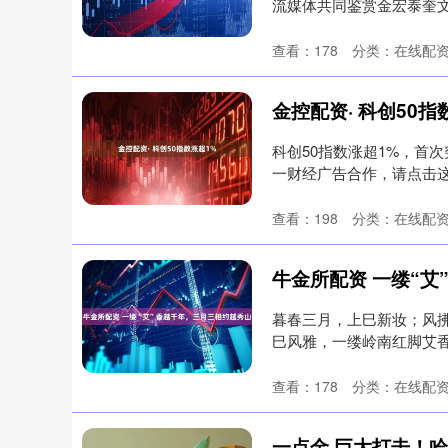
流媒体共同鉴赏金宏泰奎文
查看：
178
分类：
在线配
金控配资· 科创50指
科创50指数涨超1%，首次
一财经广告合作，请点击这
查看：
198
分类：
在线配
牛金所配资 一缕“
暮春三月，上巳新妆；风拂越
巳风雅，一缕岭南红脚艾香，
查看：
178
分类：
在线配
上证指数
3940.04
.40
2.13%
39.68
1.