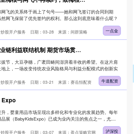
和网飞的关系终于画上了句号——她和网飞签订的合同到期
虽然网飞保留了优先签约的权利。那么这到底意味着什么呢？
一点金
资炒股开户服务
日期：03-28
来源：间群策略
牛道配资 完善农业产业链利益联结机制 期货市场贯通联农带农新路径
米拔节，大豆孕穗，广袤田畴间澎湃着丰收的希望。在这片肩
土地上，一场改变传统农业风险格局与利益分配模式的创新实
牛道配资
资炒股开户服务
日期：03-21
来源：赛岳恒配资
 Expo
提升，婴童用品市场呈现出多样化和专业化的发展趋势。每年
（BabyKidsExpo）已成为业内关注的焦点之一，尤....
泸深投
资炒股开户服务
日期：03-07
来源：盈点策略官网