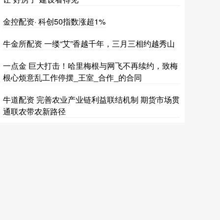
金控配资· 科创50指数涨超1%
牛金所配资 一缕“艾”香越千年，三月三相约越秀山
一点金 巨大打击！哈里梅根与网飞不再续约，致梅
根心烦意乱工作停摆_王室_合作_的合同
牛道配资 完善农业产业链利益联结机制 期货市场贯
通联农带农新路径