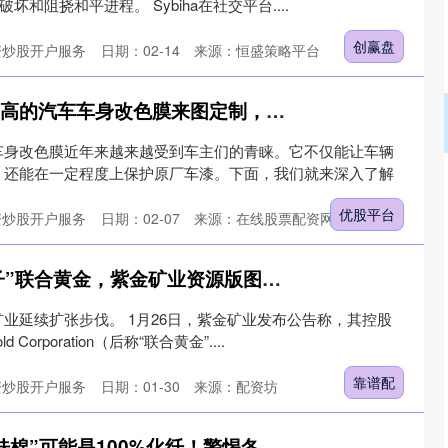
坏和阻挠和平进程。 Sybiha在社交平台....
创赢盘
资炒股开户服务
日期：02-14
来源：恒盛策略平台
优股平台 剖析性价比高的汽车车身改色膜来图定制，贴膜店怎么选择
车身改色膜近年来越来越受到车主们的青睐。它不仅能让车辆
，还能在一定程度上保护原厂车漆。下面，我们就来深入了解
优股平台
资炒股开户服务
日期：02-07
来源：在线股票配资网官网
靠谱配 280亿元“落子”联合黄金，紫金矿业资源版图再扩容
业延续扩张步伐。 1月26日，紫金矿业发布公告称，其控股
 Corporation（后称“联合黄金”....
靠谱配
资炒股开户服务
日期：01-30
来源：配资坊
恒正网配资 你的“亲肤棉”可能是100%化纤！警惕冬季保暖产品的“伪天然”陷阱