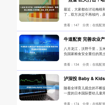
最近，大家都在讨论梅根
了，双方决定不再续约，
简单来说，....
查看：
147
分类：
在线配
八月龙江，沃野千里，玉
负国家粮食安全重任的黑
践，正在....
查看：
134
分类：
在线配
泸深投 Baby & Kids
随着全球育儿观念的不断
一度的日本国际婴幼儿童用品展
查看：
174
分类：
在线配