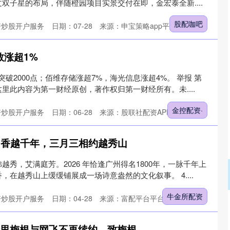
双子星的布局，伴随橙园项目实景交付在即，金宏泰全新....
股配咖吧
资炒股开户服务
日期：07-28
来源：申宝策略app平台
数涨超1%
突破2000点；佰维存储涨超7%，海光信息涨超4%。 举报 第
里此内容为第一财经原创，著作权归第一财经所有。未....
金控配资·
资炒股开户服务
日期：06-28
来源：股联社配资APP下载
艾”香越千年，三月三相约越秀山
秀，艾满庭芳。2026 年恰逢广州得名1800年，一脉千年上
在越秀山上缓缓铺展成一场诗意盎然的文化叙事。 4....
牛金所配资
资炒股开户服务
日期：04-28
来源：富配平台平台
深证成指
14311.01
02%
200.89
1.42%
一点金 巨大打击！哈里梅根与网飞不再续约，致梅根心烦意乱工作停摆_王室_合作_的合同