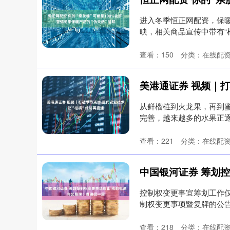
进入冬季恒正网配资，保
映，相关商品宣传中带有“
却....
查看：
150
分类：
在线配
从鲜榴梿到火龙果，再到
完善，越来越多的水果正逐
受。今....
查看：
221
分类：
在线配
控制权变更事宜筹划工作仅
制权变更事项暨复牌的公告
1....
查看：
218
分类：
在线配