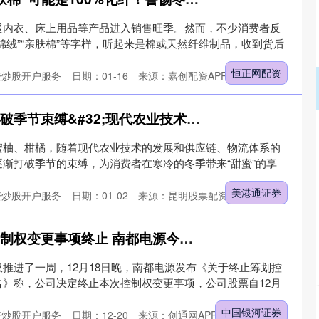
暖内衣、床上用品等产品进入销售旺季。然而，不少消费者反
棉绒”“亲肤棉”等字样，听起来是棉或天然纤维制品，收到货后
恒正网配资
资炒股开户服务
日期：01-16
来源：嘉创配资APP下载
美港通证券 视频｜打破季节束缚&#32;现代农业技术让“柑橘”经济再提速
蜜柚、柑橘，随着现代农业技术的发展和供应链、物流体系的
渐打破季节的束缚，为消费者在寒冷的冬季带来“甜蜜”的享
美港通证券
资炒股开户服务
日期：01-02
来源：昆明股票配资网官网
中国银河证券 筹划控制权变更事项终止 南都电源今起复牌！推进仅一周
推进了一周，12月18日晚，南都电源发布《关于终止筹划控
》称，公司决定终止本次控制权变更事项，公司股票自12月
中国银河证券
资炒股开户服务
日期：12-20
来源：创通网APP下载