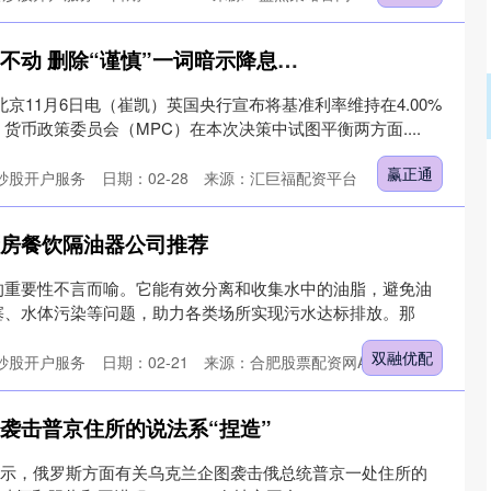
赢正通 英国央行按兵不动 删除“谨慎”一词暗示降息路径已定
京11月6日电（崔凯）英国央行宣布将基准利率维持在4.00%
货币政策委员会（MPC）在本次决策中试图平衡两方面....
赢正通
炒股开户服务
日期：02-28
来源：汇巨福配资平台
厨房餐饮隔油器公司推荐
的重要性不言而喻。它能有效分离和收集水中的油脂，避免油
塞、水体污染等问题，助力各类场所实现污水达标排放。那
双融优配
炒股开户服务
日期：02-21
来源：合肥股票配资网APP下载
关袭击普京住所的说法系“捏造”
ybiha表示，俄罗斯方面有关乌克兰企图袭击俄总统普京一处住所的