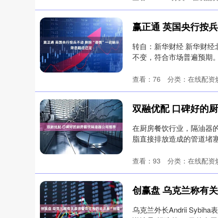
转自：新华财经 新华财经北
不变，符合市场普遍预期。
查看：
76
分类：
在线配资
双融优配 口碑好的
在厨房餐饮行业，隔油器
脂直接排放造成的管道堵
么，如何挑....
查看：
93
分类：
在线配资
创赢盘 乌克兰称有
乌克兰外长Andrii S