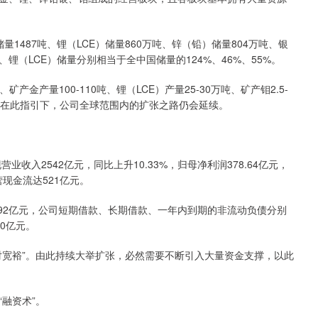
量1487吨、锂（LCE）储量860万吨、锌（铅）储量804万吨、银
、锂（LCE）储量分别相当于全中国储量的124%、46%、55%。
矿产金产量100-110吨、锂（LCE）产量25-30万吨、矿产钼2.5-
的目标。在此指引下，公司全球范围内的扩张之路仍会延续。
收入2542亿元，同比上升10.33%，归母净利润378.64亿元，
现金流达521亿元。
0.92亿元，公司短期借款、长期借款、一年内到期的非流动负债分别
00亿元。
对宽裕”。由此持续大举扩张，必然需要不断引入大量资金支撑，以此
融资术”。