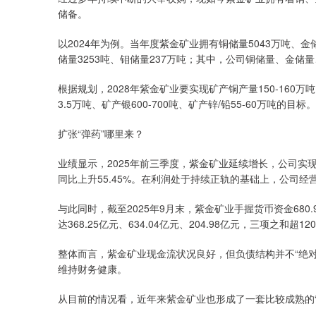
储备。
以2024年为例。当年度紫金矿业拥有铜储量5043万吨、金储
储量3253吨、钼储量237万吨；其中，公司铜储量、金储量
根据规划，2028年紫金矿业要实现矿产铜产量150-160万吨、
3.5万吨、矿产银600-700吨、矿产锌/铅55-60万吨
扩张“弹药”哪里来？
业绩显示，2025年前三季度，紫金矿业延续增长，公司实现营业
同比上升55.45%。在利润处于持续正轨的基础上，公司经营
与此同时，截至2025年9月末，紫金矿业手握货币资金68
达368.25亿元、634.04亿元、204.98亿元，三项之和超12
整体而言，紫金矿业现金流状况良好，但负债结构并不“绝
维持财务健康。
从目前的情况看，近年来紫金矿业也形成了一套比较成熟的“