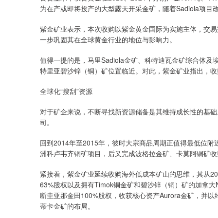
为在产或即将投产的大型露天开采金矿，随着Sadiola项目改
紫金矿业表示，本次收购以紫金黄金国际为实施主体，交易
一步巩固其在全球黄金行业的地位与影响力。
值得一提的是，马里Sadiola金矿、科特迪瓦金矿综合体及
特里亚碧沙锌（铜）矿位置临近。对此，紫金矿业指出，收
全球化“搜刮”资源
对于矿企来说，不断寻找新资源储备是其维持成长性的基础
司。
回到2014年至2015年，彼时大宗商品周期正值得最低位
洲科卢韦齐铜矿项目，后又完成波格拉金矿、卡莫阿铜矿收
紧接着，紫金矿业延续收购海外低成本矿山的思维，其从201
63%股权以及拥有Timok铜金矿和碧沙锌（铜）矿的加拿大N
断圭亚那金田100%股权，收获核心资产Aurora金矿，并以
蒂卡金矿的布局。