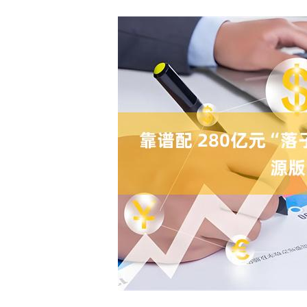
深证成指
14311.01
.68
1.02%
200.89
1