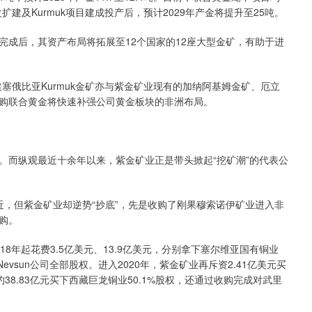
扩建及Kurmuk项目建成投产后，预计2029年产金将提升至25吨。
完成后，其资产布局将拓展至12个国家的12座大型金矿，有助于进
埃塞俄比亚Kurmuk金矿亦与紫金矿业现有的加纳阿基姆金矿、厄立
购联合黄金将快速补强公司黄金板块的非洲布局。
。而纵观最近十余年以来，紫金矿业正是带头掀起“挖矿潮”的代表公
附近，但紫金矿业却逆势“抄底”，先是收购了刚果穆索诺伊矿业进入非
购。
8年起花费3.5亿美元、13.9亿美元，分别拿下塞尔维亚国有铜业
evsun公司全部股权。进入2020年，紫金矿业再斥资2.41亿美元买
约38.83亿元买下西藏巨龙铜业50.1%股权，还通过收购完成对武里