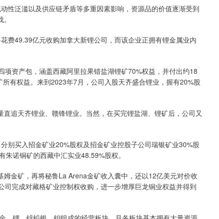
、流动性泛滥以及供应链矛盾等多重因素影响，资源品的价值逐渐受到
伐。
花费49.39亿元收购加拿大新锂公司，而该企业正拥有锂金属业内
集团四项资产包，涵盖西藏阿里拉果错盐湖锂矿70%权益，并付出约18
矿所有权益。来到2023年7月，公司入股天齐盛合锂业，握有20%股
源量直追天齐锂业、赣锋锂业。当然，在买完锂盐湖、锂矿后，公司又
元，分别买入招金矿业20%股权及招金矿业控股子公司瑞银矿业30%股
有朱诺铜矿的西藏中汇实业48.59%股权。
基姆金矿，再将秘鲁La Arena金矿收入囊中，还以12亿美元对价收
段中，公司完成对藏格矿业控制权收购，进一步增厚巨龙铜业权益并得到
金、锂、锌铅银、钼组成的经营板块，且各板块基本拥有大量资源