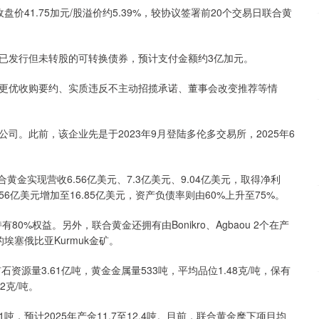
41.75加元/股溢价约5.39%，较协议签署前20个交易日联合黄
已发行但未转股的可转换债券，预计支付金额约3亿加元。
更优收购要约、实质违反不主动招揽承诺、董事会改变推荐等情
。
。此前，该企业先是于2023年9月登陆多伦多交易所，2025年6
合黄金实现营收6.56亿美元、7.3亿美元、9.04亿美元，取得净利
9.56亿美元增加至16.85亿美元，资产负债率则由60%上升至75%。
80%权益。另外，联合黄金还拥有由Bonikro、Agbaou 2个在产
埃塞俄比亚Kurmuk金矿。
资源量3.61亿吨，黄金金属量533吨，平均品位1.48克/吨，保有
2克/吨。
.1吨，预计2025年产金11.7至12.4吨。目前，联合黄金麾下项目均