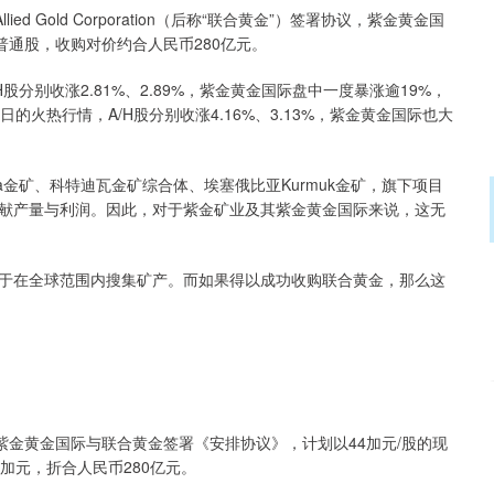
 Gold Corporation（后称“联合黄金”）签署协议，紫金黄金国
普通股，收购对价约合人民币280亿元。
股分别收涨2.81%、2.89%，紫金黄金国际盘中一度暴涨逾19%，
日的火热行情，A/H股分别收涨4.16%、3.13%，紫金黄金国际也大
a金矿、科特迪瓦金矿综合体、埃塞俄比亚Kurmuk金矿，旗下项目
献产量与利润。因此，对于紫金矿业及其紫金黄金国际来说，这无
于在全球范围内搜集矿产。而如果得以成功收购联合黄金，那么这
紫金黄金国际与联合黄金签署《安排协议》，计划以44加元/股的现
加元，折合人民币280亿元。