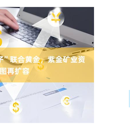
沪深300
4694.44
.42%
43.13
0.93%