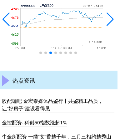
热点资讯
股配咖吧 金宏泰媒体品鉴行丨共鉴精工品质，
让“好房子”建设看得见
金控配资· 科创50指数涨超1%
牛金所配资 一缕“艾”香越千年，三月三相约越秀山