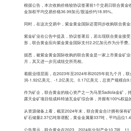
根据公告，本次收购价格较协议签署前1个交易日联合黄金收盘价
金加权平均交易价格36.99加元/股溢价约18.95%。
同时，在这次交易中，紫金黄金国际还需同步收购联合黄金
紫金矿业在公告中提及，协议签署后，若出现联合黄金接受
形，联合黄金应向紫金黄金国际支付2.2亿加元作为分手费
据悉，被紫金黄金国际收购的联合黄金是一家上市黄金矿业公司
月，其又进一步完成纽交所亮相。
着眼业绩层面，在2023年至2024年和2025年前九个月，联
润-1.92亿美元、-1.2亿美元、0.17亿美元，总资产规模自
作为矿企，联合黄金的核心资产之一为马里Sadiola金矿，持有
露天金矿项目组成科特迪瓦金矿综合体，并握有100%权益的
从资源储备上看，截至2024年末，联合黄金合计拥有保有矿石
矿石储量2.37亿吨靠谱配，黄金金属量337吨，平均品位1.4
公告显示，联合黄金在2023、2024年分别产金10.7吨、11