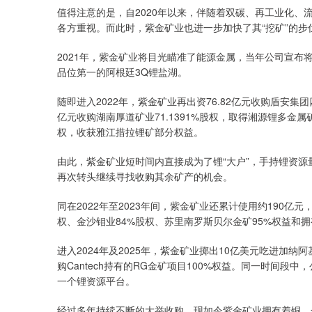
值得注意的是，自2020年以来，伴随着双碳、再工业化
各方重视。而此时，紫金矿业也进一步加快了其“挖矿”的步
2021年，紫金矿业将目光瞄准了能源金属，当年公司宣布将
品位第一的阿根廷3Q锂盐湖。
随即进入2022年，紫金矿业再出资76.82亿元收购盾安
亿元收购湖南厚道矿业71.1391%股权，取得湘源锂多金属
权，收获雅江措拉锂矿部分权益。
由此，紫金矿业短时间内直接成为了锂“大户”，手持锂资
再次转头继续寻找收购其余矿产的机会。
同在2022年至2023年间，紫金矿业还累计使用约190亿
权、金沙钼业84%股权、苏里南罗斯贝尔金矿95%权益和拥
进入2024年及2025年，紫金矿业掷出10亿美元吃进加纳阿
购Cantech持有的RG金矿项目100%权益。同一时间
一个锂资源平台。
经过多年持续不断的大举收购，现如今紫金矿业拥有着铜、