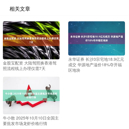
相关文章
永华证券 长沙3宗宅地18.9亿元
金股宝配资 大陆驾照换香港驾
成交 华源地产溢价18%夺开福
照流程线上办理仅需7天
区地块
牛小散 2025年10月10日全国主
要批发市场龙虾价格行情