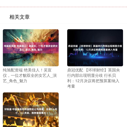
相关文章
纯旭配资端 绝美佳人！吴宣
鼎冠优配 【环球财经】英国央
仪，一位才貌双全的女艺人_演
行内部出现明显分歧 行长贝
艺_角色_魅力
利：12月决议将把预算案纳入
考量