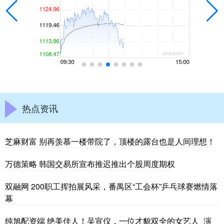
热点资讯
芝麻财富 别再羡慕一楼带院了，顶楼的露台也是人间理想！
万德策略 韩国交易所宣布推迟推出个股周度期权
双融网 200职工挥拍展风采，番禺区“工会杯”乒乓球赛燃情落
幕
纯旭配资端 绝美佳人！吴宣仪，一位才貌双全的女艺人_演