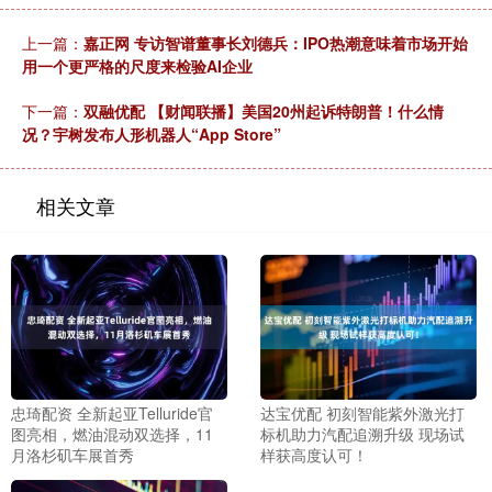
上一篇：
嘉正网 专访智谱董事长刘德兵：IPO热潮意味着市场开始
用一个更严格的尺度来检验AI企业
下一篇：
双融优配 【财闻联播】美国20州起诉特朗普！什么情
况？宇树发布人形机器人“App Store”
相关文章
忠琦配资 全新起亚Telluride官
达宝优配 初刻智能紫外激光打
图亮相，燃油混动双选择，11
标机助力汽配追溯升级 现场试
月洛杉矶车展首秀
样获高度认可！