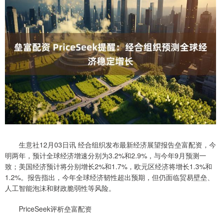
生意社12月03日讯 经合组织发布最新经济展望报告垒富配资，今
明两年，预计全球经济增速分别为3.2%和2.9%，与今年9月预测一
致；美国经济预计将分别增长2%和1.7%，欧元区经济将增长1.3%和
1.2%。报告指出，今年全球经济韧性超出预期，但仍面临贸易壁垒、
人工智能泡沫和财政脆弱性等风险。
PriceSeek评析垒富配资