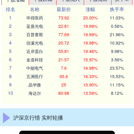
排名
名称
最新价
涨幅
换手率
1
毕得医药
73.92
20.00%
11.03%
2
蓝盾光电
22.81
19.99%
0.56%
3
百普赛斯
77.69
19.99%
21.96%
4
信濠光电
20.72
19.98%
10.92%
5
近岸蛋白
55.81
19.46%
9.98%
6
金道科技
21.57
15.97%
3.56%
7
中能电气
7.6
14.98%
23.57%
8
五洲医疗
95.6
14.33%
15.53%
9
晶华微
25
13.90%
11.15%
10
海达尔
80.98
13.59%
8.12%
沪深京行情 实时轮播