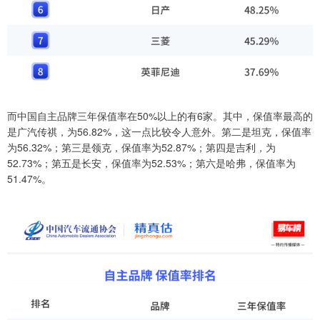
而中国自主品牌三年保值率在50%以上的有6家。其中，保值率最高的
是广汽传祺，为56.82%，这一点比较令人意外。第二是坦克，保值率
为56.32%；第三是领克，保值率为52.87%；第四是吉利，为
52.73%；第五是长安，保值率为52.53%；第六是哈弗，保值率为
51.47%。