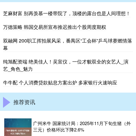
芝麻财富 别再羡慕一楼带院了，顶楼的露台也是人间理想！
万德策略 韩国交易所宣布推迟推出个股周度期权
双融网 200职工挥拍展风采，番禺区“工会杯”乒乓球赛燃情落
幕
纯旭配资端 绝美佳人！吴宣仪，一位才貌双全的女艺人_演
艺_角色_魅力
牛牛配 个人消费贷款贴息方案出炉 多家银行火速响应
推荐资讯
广州米牛 国家统计局：2025年11月下旬生猪（外
三元）价格环比下降2.6%