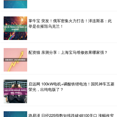
掌牛宝 突发！俄军密集火力打击！泽连斯基：此
举是在摧毁乌克兰！
配资猫 亲测分享：上海宝马维修效果哪家强？
启远网 100kW电机+磷酸铁锂电池！国民神车五菱
荣光，出纯电版了？
路易泽 日经225指数短线跌破48100关口 涨幅收窄