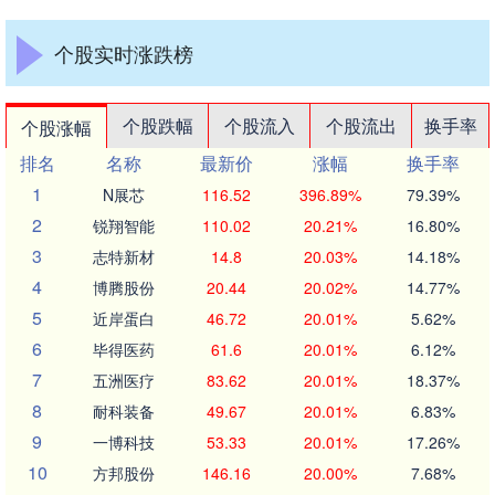
个股实时涨跌榜
个股跌幅
个股流入
个股流出
换手率
个股涨幅
排名
名称
最新价
涨幅
换手率
1
N展芯
116.52
396.89%
79.39%
2
锐翔智能
110.02
20.21%
16.80%
3
志特新材
14.8
20.03%
14.18%
4
博腾股份
20.44
20.02%
14.77%
5
近岸蛋白
46.72
20.01%
5.62%
6
毕得医药
61.6
20.01%
6.12%
7
五洲医疗
83.62
20.01%
18.37%
8
耐科装备
49.67
20.01%
6.83%
9
一博科技
53.33
20.01%
17.26%
10
方邦股份
146.16
20.00%
7.68%