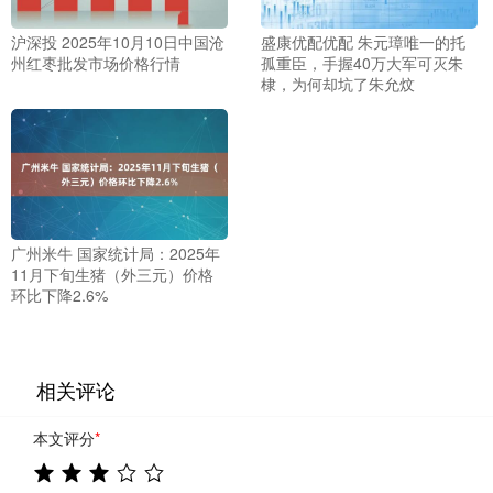
沪深投 2025年10月10日中国沧
盛康优配优配 朱元璋唯一的托
州红枣批发市场价格行情
孤重臣，手握40万大军可灭朱
棣，为何却坑了朱允炆
广州米牛 国家统计局：2025年
11月下旬生猪（外三元）价格
环比下降2.6%
相关评论
本文评分
*