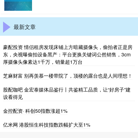
最新文章
豪配投资 情侣租房发现床铺上方暗藏摄像头，偷拍者正是房
东，央视曝偷拍设备黑产：平台更换关键词公然销售，3cm
厚摄像头像素达1千万，销量超1万台
芝麻财富 别再羡慕一楼带院了，顶楼的露台也是人间理想！
股配咖吧 金宏泰媒体品鉴行丨共鉴精工品质，让“好房子”建
设看得见
金控配资· 科创50指数涨超1%
亿米网 港股恒生科技指数跌幅扩大至1%